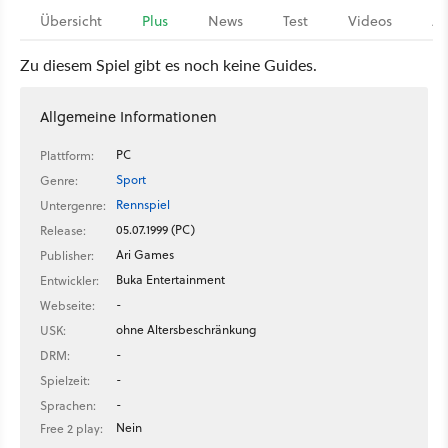
Übersicht
Plus
News
Test
Videos
Ar
Zu diesem Spiel gibt es noch keine Guides.
Allgemeine Informationen
PC
Plattform:
Sport
Genre:
Rennspiel
Untergenre:
05.07.1999 (PC)
Release:
Ari Games
Publisher:
Buka Entertainment
Entwickler:
-
Webseite:
ohne Altersbeschränkung
USK:
-
DRM:
-
Spielzeit:
-
Sprachen:
Nein
Free 2 play: