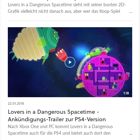
Lovers in a Dangerous Spacetime sieht mit seiner bunten 2D-
Grafik vielleicht nicht danach aus, aber wer das Koop-Spiel
schon ausprobiert hat, weiß: Es ist wie ein perfekter
Millennium-Falcon-Simulator. Und den kann man seit jetzt
auch mit vier Spielern im Koop erleben, denn der Entwickler
hat ein Update veröffentlicht, das die Zahl der Spieler von zwei
auf vier erhöht.
1:18
22.01.2016
Lovers in a Dangerous Spacetime -
Ankündigungs-Trailer zur PS4-Version
Nach Xbox One und PC kommt Lovers in a Dangerous
Spacetime auch für die PS4 und bietet auch dort den
vielleicht besten Millenium-Falcon-Simulator, der