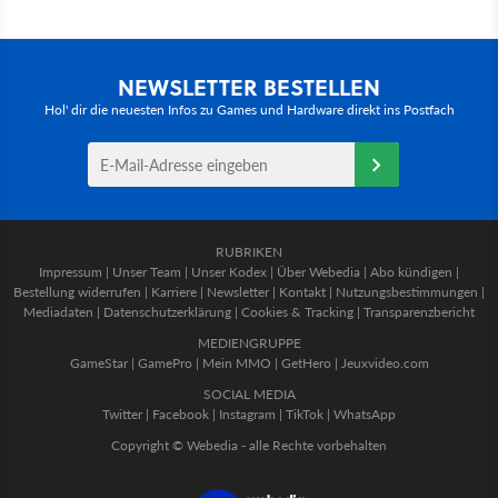
NEWSLETTER BESTELLEN
Hol' dir die neuesten Infos zu Games und Hardware direkt ins Postfach
RUBRIKEN
Impressum
|
Unser Team
|
Unser Kodex
|
Über Webedia
|
Abo kündigen
|
Bestellung widerrufen
|
Karriere
|
Newsletter
|
Kontakt
|
Nutzungsbestimmungen
|
Mediadaten
|
Datenschutzerklärung
|
Cookies & Tracking
|
Transparenzbericht
MEDIENGRUPPE
GameStar
|
GamePro
|
Mein MMO
|
GetHero
|
Jeuxvideo.com
SOCIAL MEDIA
Twitter
|
Facebook
|
Instagram
|
TikTok
|
WhatsApp
Copyright © Webedia - alle Rechte vorbehalten