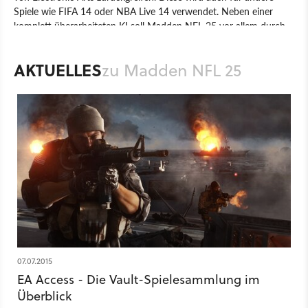
Spiele wie FIFA 14 oder NBA Live 14 verwendet. Neben einer
komplett überarbeiteten KI soll Madden NFL 25 vor allem durch
die Körperbewegungen und die Stadion-Atmosphäre überzeugen.
AKTUELLES
Spiel
PlayStation 3
PlayStation 4
Xbox 360
Xbox One
zu Madden NFL 25
PlayStation
Xbox
Sport
Sport-Simulation
07.07.2015
EA Access - Die Vault-Spielesammlung im
Überblick