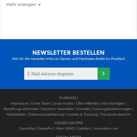
mehr anzeigen
NEWSLETTER BESTELLEN
Hol' dir die neuesten Infos zu Games und Hardware direkt ins Postfach
RUBRIKEN
Impressum
|
Unser Team
|
Unser Kodex
|
Über Webedia
|
Abo kündigen
|
Bestellung widerrufen
|
Karriere
|
Newsletter
|
Kontakt
|
Nutzungsbestimmungen
|
Mediadaten
|
Datenschutzerklärung
|
Cookies & Tracking
|
Transparenzbericht
MEDIENGRUPPE
GameStar
|
GamePro
|
Mein MMO
|
GetHero
|
Jeuxvideo.com
SOCIAL MEDIA