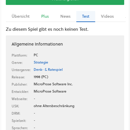
Übersicht
Plus
News
Test
Videos
Ar
Zu diesem Spiel gibt es noch keinen Test.
Allgemeine Informationen
PC
Plattform:
Strategie
Genre:
Denk- & Ratespiel
Untergenre:
1998 (PC)
Release:
MicroProse Software Inc.
Publisher:
MicroProse Software
Entwickler:
-
Webseite:
ohne Altersbeschränkung
USK:
-
DRM:
-
Spielzeit:
-
Sprachen: