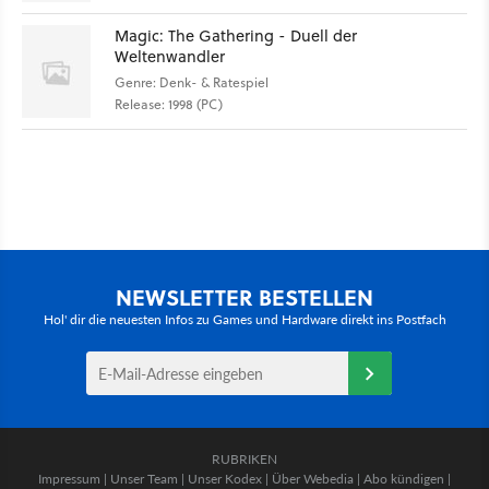
Magic: The Gathering - Duell der
Weltenwandler
Genre: Denk- & Ratespiel
Release: 1998 (PC)
NEWSLETTER BESTELLEN
Hol' dir die neuesten Infos zu Games und Hardware direkt ins Postfach
RUBRIKEN
Impressum
|
Unser Team
|
Unser Kodex
|
Über Webedia
|
Abo kündigen
|