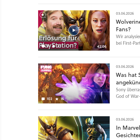
zeigt-erstes
03.06.2026
Wolverine
Fans?
Wir analysie
bei First-Pa
2
3
42:06
Trailer zu S
Show: das Sp
Videoversio
03.06.2026
Podcasts - 
Was hat S
Spotify - G
angekünd
RSS Feed Meh
Youtube. Was
Sony überra
Videofassun
God of War-A
102
16
GameStar, G
Überblick.
mit jedem V
Perspektiven
03.06.2026
die sie entw
In Marve
Falls ihr Th
Gesichter