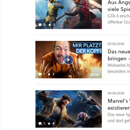
Aus Angs
viele Spi
GTA 6 ersche
offenbar Gr
3
3
05.06.2026
Das neue
bringen -
Wolverine ist
besonders n
1
2
35:46
Wolverine! W
Spiel jede M
zeigen, was 
04.06.2026
genau wie Wo
Marvel's 
Stück ausei
existiere
Ausgaben kl
hier im Trai
Das neue Sp
ich mein Wis
und dort ge
1
4
Trailer find