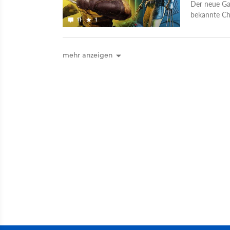
Der neue Gam
bekannte Cha
11
1
sie euch gen
mehr anzeigen