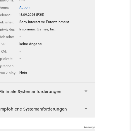
lattform:
Action
enre:
15.09.2026 (PS5)
elease:
Sony Interactive Entertainment
ublisher:
Insomniac Games, Inc.
ntwickler:
-
ebseite:
keine Angabe
SK:
-
DRM:
-
pielzeit:
-
prachen:
Nein
ree 2 play:
Minimale Systemanforderungen
Empfohlene Systemanforderungen