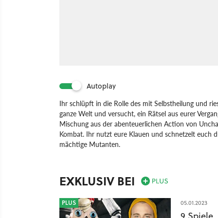
Autoplay
Ihr schlüpft in die Rolle des mit Selbstheilung und r
ganze Welt und versucht, ein Rätsel aus eurer Vergan
Mischung aus der abenteuerlichen Action von Unchar
Kombat. Ihr nutzt eure Klauen und schnetzelt euch
mächtige Mutanten.
Spiel
PlayStation
Action
Sony Interactive Enterta
Marvel's Wolverine
EXKLUSIV BEI
PLUS
05.01.2023
9 Spiele,