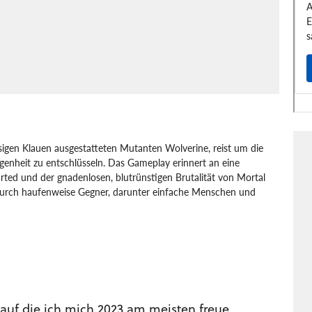
iesigen Klauen ausgestatteten Mutanten Wolverine, reist um die
genheit zu entschlüsseln. Das Gameplay erinnert an eine
ted und der gnadenlosen, blutrünstigen Brutalität von Mortal
 durch haufenweise Gegner, darunter einfache Menschen und
inment
Insomniac Games, Inc.
PlayStation 5
 auf die ich mich 2023 am meisten freue