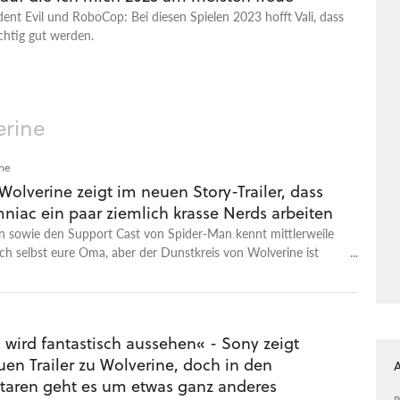
ident Evil und RoboCop: Bei diesen Spielen 2023 hofft Vali, dass
richtig gut werden.
erine
che
Wolverine zeigt im neuen Story-Trailer, dass
niac ein paar ziemlich krasse Nerds arbeiten
n sowie den Support Cast von Spider-Man kennt mittlerweile
ch selbst eure Oma, aber der Dunstkreis von Wolverine ist
kurer. Umso cooler, dass sich das jetzt ändert: Der neue Story-
arvel's Wolverine zeigt nicht nur jede Menge Schnetzel-Action,
nbart auch, dass bei Insomniac ein paar ziemlich krasse Nerds
sen. Denn die Story des Wolverine-Spiels webt selbst eher
 wird fantastisch aussehen« - Sony zeigt
epte der Comic-Vorlage ein. Morlocks wie Leech, 90er-
en Trailer zu Wolverine, doch in den
e Lady Deathstrike, als Sahnehäubchen seht ihr auch das
, das Wolvie zu Beginn seiner ersten Solo-Serie undercover in
ren geht es um etwas ganz anderes