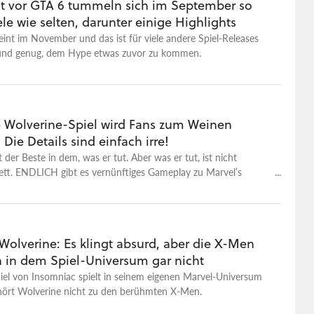
t vor GTA 6 tummeln sich im September so
ele wie selten, darunter einige Highlights
int im November und das ist für viele andere Spiel-Releases
und genug, dem Hype etwas zuvor zu kommen.
 Wolverine-Spiel wird Fans zum Weinen
 Die Details sind einfach irre!
 der Beste in dem, was er tut. Aber was er tut, ist nicht
ett. ENDLICH gibt es vernünftiges Gameplay zu Marvel’s
ie sich das für den kleinen, haarigen Kanadier gehört, gibt's im
enge, äh, Erdbeermarmelade. Ich kann euch deshalb nicht alles
im Trailer zu sehen ist. Moin miteinander, ich bin Paul und
lverine seine Gegner, nehme ich jetzt den Trailer Stück für
Wolverine: Es klingt absurd, aber die X-Men
nander. Denn in den letzten Monaten habe ich knapp 400
n in dem Spiel-Universum gar nicht
assischer X-Men Comics gelesen. Und viel von dem, was wir
ler sehen, kommt mir doch sehr bekannt vor. Und da möchte
iel von Insomniac spielt in seinem eigenen Marvel-Universum
sen gerne mit euch teilen! Los geht’s. Den vollen, unzensierten
hört Wolverine nicht zu den berühmten X-Men.
et ihr hier: https://www.gamestar.de/videos/marvels-wolverine-