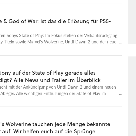
-richtiges-gameplay,140978.html
 & God of War: Ist das die Erlösung für PS5-
ren Sonys State of Play: Im Fokus stehen der Verkaufsrückgang
rty-Titeln sowie Marvel’s Wolverine, Until Dawn 2 und der neue
ilent Hill: Townfall. Dazu kommt natürlich das Highlight der
in-off God of War: Laufey - ohne Kratos! Das ist die
n unseres GameStar Podcasts. - Alle Folgen des GameStar
GameStar Podcast bei Apple Podcasts - GameStar Podcast bei
ony auf der State of Play gerade alles
ameStar Podcast bei Podcast Addict - GameStar Podcast im
igt? Alle News und Trailer im Überblick
r Videotalks findet ihr auf bei GameStar Talk – auch auf
 ist GameStar Talk? GameStar Talk ist sozusagen die
scht mit der Ankündigung von Until Dawn 2 und einem neuen
g des GameStar Podcasts und ein gemeinsames Angebot von
bleger. Alle wichtigen Enthüllungen der State of Play im
amePro und MeinMMO. Wir wollen euch mit jedem Gespräch,
ideo unterhalten und zugleich etwas Neues bieten: Neue
, neue Einblicke, neues Wissen über Spiele und die Menschen,
ickeln und spielen, sowie neue Seiten unserer Teammitglieder.
l's Wolverine tauchen jede Menge bekannte
emenwünsche habt, dann schreibt sie gerne in die Kommentare!
 auf: Wir helfen euch auf die Sprünge