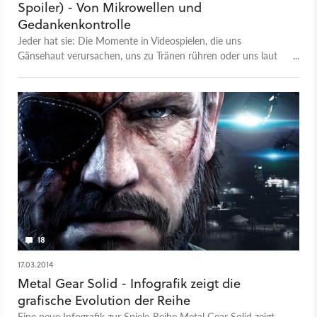
Spoiler) - Von Mikrowellen und
Gedankenkontrolle
Jeder hat sie: Die Momente in Videospielen, die uns
Gänsehaut verursachen, uns zu Tränen rühren oder uns laut
aufjubeln lassen. Wir haben unsere persönlichen Lieblings-
Momente der Metal-Gear-Reihe aufgelistet. Da die Liste alle
Teile umspannt, ist natürlich Vorsicht geboten: Achtung,
SPOILER !
18
17.03.2014
Metal Gear Solid - Infografik zeigt die
grafische Evolution der Reihe
Eine neue Infografik zur Spiele-Reihe Metal Gear Solid zeigt