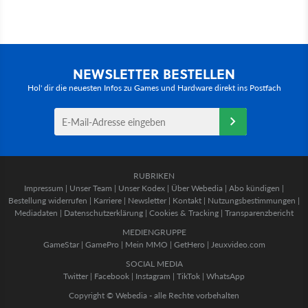
NEWSLETTER BESTELLEN
Hol' dir die neuesten Infos zu Games und Hardware direkt ins Postfach
RUBRIKEN
Impressum
|
Unser Team
|
Unser Kodex
|
Über Webedia
|
Abo kündigen
|
Bestellung widerrufen
|
Karriere
|
Newsletter
|
Kontakt
|
Nutzungsbestimmungen
|
Mediadaten
|
Datenschutzerklärung
|
Cookies & Tracking
|
Transparenzbericht
MEDIENGRUPPE
GameStar
|
GamePro
|
Mein MMO
|
GetHero
|
Jeuxvideo.com
SOCIAL MEDIA
Twitter
|
Facebook
|
Instagram
|
TikTok
|
WhatsApp
Copyright © Webedia - alle Rechte vorbehalten