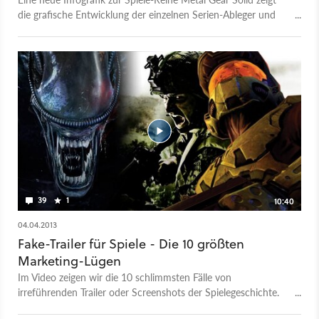
die grafische Entwicklung der einzelnen Serien-Ableger und
ihrer Protagonisten Solid Snake, Old Snake und Naked Snake.
Angefangen wird beim 1987 veröffentlichten Metal Gear.
39
1
10:40
04.04.2013
Fake-Trailer für Spiele - Die 10 größten
Marketing-Lügen
Im Video zeigen wir die 10 schlimmsten Fälle von
irreführenden Trailer oder Screenshots der Spielegeschichte.
Mit dabei: Aliens: Colonial Marines, C&C: Tiberium Sun, C&C