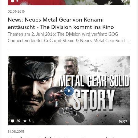
6
3:41
02.06.2016
News: Neues Metal Gear von Konami
enttäuscht - The Division kommt ins Kino
Themen am 2. Juni 2016: The Division wird verfilmt; GOG
Connect verbindet GoG und Steam & Neues Metal Gear Solid
von Konami enttäuscht. Täglich von Montag bis Freitag immer
mittags berichtet Michael Obermeier in unserer News-Show
über die wichtigsten Spiele-Themen des Tages.
20
3
16:07
31.08.2015