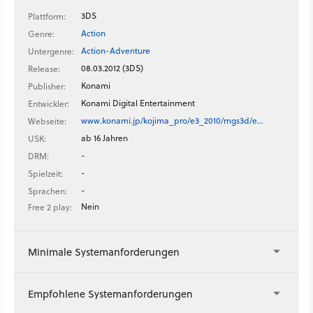
3DS
Plattform:
Action
Genre:
Action-Adventure
Untergenre:
08.03.2012 (3DS)
Release:
Konami
Publisher:
Konami Digital Entertainment
Entwickler:
www.konami.jp/kojima_pro/e3_2010/mgs3d/e…
Webseite:
ab 16 Jahren
USK:
-
DRM:
-
Spielzeit:
-
Sprachen:
Nein
Free 2 play:
Minimale Systemanforderungen
Empfohlene Systemanforderungen