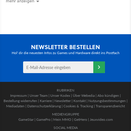
mehr anzeigen
NEWSLETTER BESTELLEN
Hol' dir die neuesten Infos zu Games und Hardware direkt ins Postfach
RUBRIKEN
Impressum
|
Unser Team
|
Unser Kodex
|
Über Webedia
|
Abo kündigen
|
Bestellung widerrufen
|
Karriere
|
Newsletter
|
Kontakt
|
Nutzungsbestimmungen
|
Mediadaten
|
Datenschutzerklärung
|
Cookies & Tracking
|
Transparenzbericht
MEDIENGRUPPE
GameStar
|
GamePro
|
Mein MMO
|
GetHero
|
Jeuxvideo.com
SOCIAL MEDIA