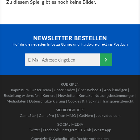
Zu diesem Spiel gibt es noch keine Bilder.
NEWSLETTER BESTELLEN
Hol' dir die neuesten Infos zu Games und Hardware direkt ins Postfach
RUBRIKEN
Impressum
|
Unser Team
|
Unser Kodex
|
Über Webedia
|
Abo kündigen
|
Bestellung widerrufen
|
Karriere
|
Newsletter
|
Kontakt
|
Nutzungsbestimmungen
|
Mediadaten
|
Datenschutzerklärung
|
Cookies & Tracking
|
Transparenzbericht
MEDIENGRUPPE
GameStar
|
GamePro
|
Mein MMO
|
GetHero
|
Jeuxvideo.com
SOCIAL MEDIA
Twitter
|
Facebook
|
Instagram
|
TikTok
|
WhatsApp
Copyright © Webedia - alle Rechte vorbehalten