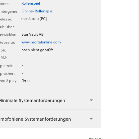
Rollenspiel
enre:
Online-Rollenspiel
ntergenre:
09.06.2010 (PC)
elease:
-
ublisher:
Star Vault AB
ntwickler:
www.mortalonline.com
ebseite:
noch nicht geprüft
SK:
-
DRM:
-
pielzeit:
-
prachen:
Nein
ree 2 play:
Minimale Systemanforderungen
Empfohlene Systemanforderungen