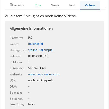
Übersicht
Plus
News
Test
Videos
Ar
Zu diesem Spiel gibt es noch keine Videos.
Allgemeine Informationen
PC
Plattform:
Rollenspiel
Genre:
Online-Rollenspiel
Untergenre:
09.06.2010 (PC)
Release:
-
Publisher:
Star Vault AB
Entwickler:
www.mortalonline.com
Webseite:
noch nicht geprüft
USK:
-
DRM:
-
Spielzeit:
-
Sprachen:
Nein
Free 2 play: