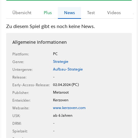
Übersicht
Plus
News
Test
Videos
Ar
Zu diesem Spiel gibt es noch keine News.
Allgemeine Informationen
PC
Plattform:
Strategie
Genre:
Aufbau-Strategie
Untergenre:
-
Release:
02.04.2024 (PC)
Early-Access-Release:
Metaroot
Publisher:
Kerzoven
Entwickler:
www.kerzoven.com
Webseite:
ab 6 Jahren
USK:
-
DRM:
-
Spielzeit: