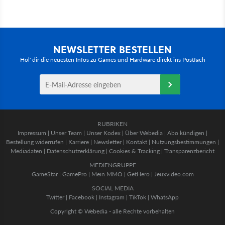
NEWSLETTER BESTELLEN
Hol' dir die neuesten Infos zu Games und Hardware direkt ins Postfach
RUBRIKEN
Impressum
|
Unser Team
|
Unser Kodex
|
Über Webedia
|
Abo kündigen
|
Bestellung widerrufen
|
Karriere
|
Newsletter
|
Kontakt
|
Nutzungsbestimmungen
|
Mediadaten
|
Datenschutzerklärung
|
Cookies & Tracking
|
Transparenzbericht
MEDIENGRUPPE
GameStar
|
GamePro
|
Mein MMO
|
GetHero
|
Jeuxvideo.com
SOCIAL MEDIA
Twitter
|
Facebook
|
Instagram
|
TikTok
|
WhatsApp
Copyright © Webedia - alle Rechte vorbehalten