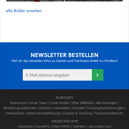
alle Bilder ansehen
NEWSLETTER BESTELLEN
Hol' dir die neuesten Infos zu Games und Hardware direkt ins Postfach
RUBRIKEN
Impressum
|
Unser Team
|
Unser Kodex
|
Über Webedia
|
Abo kündigen
|
Bestellung widerrufen
|
Karriere
|
Newsletter
|
Kontakt
|
Nutzungsbestimmungen
|
Mediadaten
|
Datenschutzerklärung
|
Cookies & Tracking
|
Transparenzbericht
MEDIENGRUPPE
GameStar
|
GamePro
|
Mein MMO
|
GetHero
|
Jeuxvideo.com