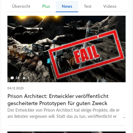
Übersicht
Plus
News
Test
Videos
Ar
24
1
04.12.2020
Prison Architect: Entwickler veröffentlicht
gescheiterte Prototypen für guten Zweck
Der Entwickler von Prison Architect hat einige Projekte, die er
am liebsten vergessen will. Statt das zu tun, veröffentlicht er
sie jetzt jedoch für einen guten Zweck.