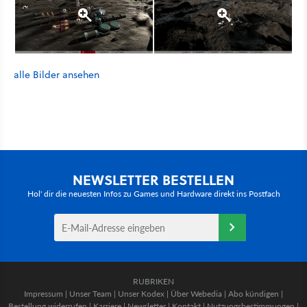
alle Bilder ansehen
NEWSLETTER BESTELLEN
Hol' dir die neuesten Infos zu Games und Hardware direkt ins Postfach
RUBRIKEN
Impressum
|
Unser Team
|
Unser Kodex
|
Über Webedia
|
Abo kündigen
|
Bestellung widerrufen
|
Karriere
|
Newsletter
|
Kontakt
|
Nutzungsbestimmungen
|