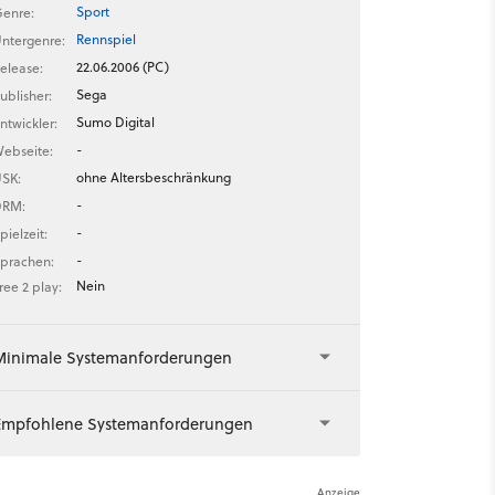
Sport
enre:
Rennspiel
ntergenre:
22.06.2006 (PC)
elease:
Sega
ublisher:
Sumo Digital
ntwickler:
-
ebseite:
ohne Altersbeschränkung
SK:
-
DRM:
-
pielzeit:
-
prachen:
Nein
ree 2 play:
Minimale Systemanforderungen
Empfohlene Systemanforderungen