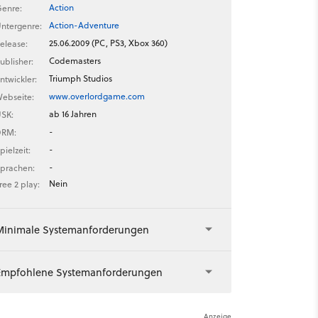
Action
enre:
Action-Adventure
ntergenre:
25.06.2009 (PC, PS3, Xbox 360)
elease:
Codemasters
ublisher:
Triumph Studios
ntwickler:
www.overlordgame.com
ebseite:
ab 16 Jahren
SK:
-
DRM:
-
pielzeit:
-
prachen:
Nein
ree 2 play:
Minimale Systemanforderungen
Empfohlene Systemanforderungen