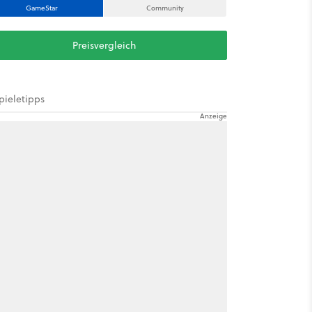
GameStar
Community
Preisvergleich
pieletipps