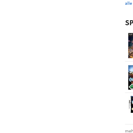
alle
SP
meh