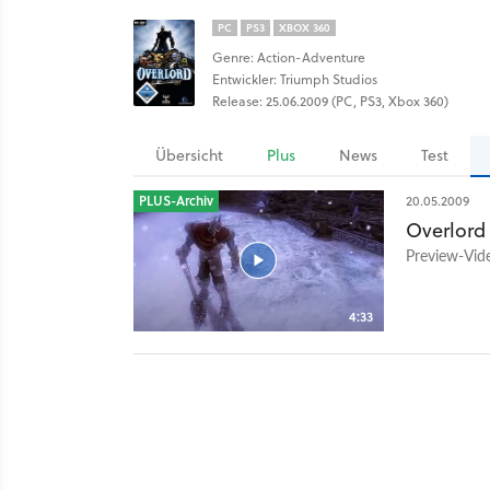
PC
PS3
XBOX 360
Genre: Action-Adventure
Entwickler: Triumph Studios
Release: 25.06.2009 (PC, PS3, Xbox 360)
Übersicht
Plus
News
Test
PLUS-Archiv
20.05.2009
Overlord
Preview-Vid
4:33