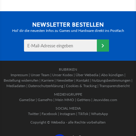
NEWSLETTER BESTELLEN
Hol' dir die neuesten Infos zu Games und Hardware direkt ins Postfach
RUBRIKEN
Impressum
|
Unser Team
|
Unser Kodex
|
Über Webedia
|
Abo kündigen
|
Bestellung widerrufen
|
Karriere
|
Newsletter
|
Kontakt
|
Nutzungsbestimmungen
|
Mediadaten
|
Datenschutzerklärung
|
Cookies & Tracking
|
Transparenzbericht
MEDIENGRUPPE
GameStar
|
GamePro
|
Mein MMO
|
GetHero
|
Jeuxvideo.com
SOCIAL MEDIA
Twitter
|
Facebook
|
Instagram
|
TikTok
|
WhatsApp
Copyright © Webedia - alle Rechte vorbehalten