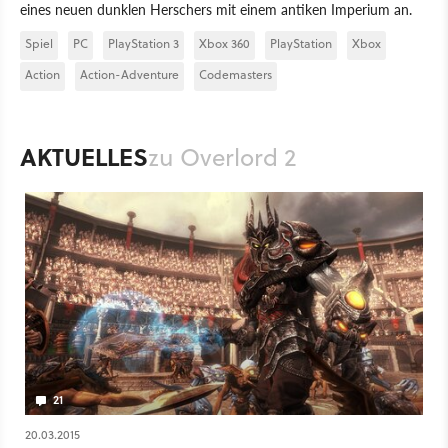
eines neuen dunklen Herschers mit einem antiken Imperium an.
Spiel
PC
PlayStation 3
Xbox 360
PlayStation
Xbox
Action
Action-Adventure
Codemasters
AKTUELLES
zu Overlord 2
21
20.03.2015