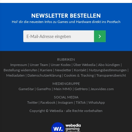
NEWSLETTER BESTELLEN
Hol' dir die neuesten Infos zu Games und Hardware direkt ins Postfach
RUBRIKEN
Impressum
|
Unser Team
|
Unser Kodex
|
Über Webedia
|
Abo kündigen
|
Bestellung widerrufen
|
Karriere
|
Newsletter
|
Kontakt
|
Nutzungsbestimmungen
|
Mediadaten
|
Datenschutzerklärung
|
Cookies & Tracking
|
Transparenzbericht
MEDIENGRUPPE
GameStar
|
GamePro
|
Mein MMO
|
GetHero
|
Jeuxvideo.com
SOCIAL MEDIA
Twitter
|
Facebook
|
Instagram
|
TikTok
|
WhatsApp
Copyright © Webedia - alle Rechte vorbehalten