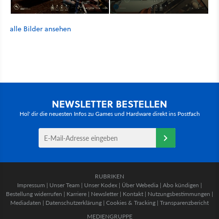
alle Bilder ansehen
NEWSLETTER BESTELLEN
Hol' dir die neuesten Infos zu Games und Hardware direkt ins Postfach
RUBRIKEN
Impressum
|
Unser Team
|
Unser Kodex
|
Über Webedia
|
Abo kündigen
|
Bestellung widerrufen
|
Karriere
|
Newsletter
|
Kontakt
|
Nutzungsbestimmungen
|
Mediadaten
|
Datenschutzerklärung
|
Cookies & Tracking
|
Transparenzbericht
MEDIENGRUPPE