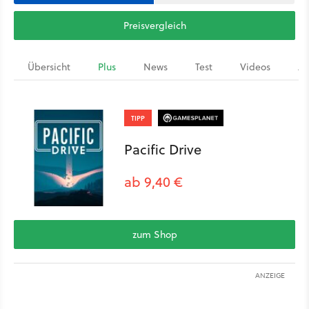
Preisvergleich
Übersicht
Plus
News
Test
Videos
Ar
TIPP
Pacific Drive
ab 9,40 €
zum Shop
ANZEIGE