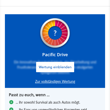
?
Pacific Drive
Ein innovatives Survival-Erlebnis, das Einarbeitung und
Frusttoleranz erfordert, aber mit einem einzigarten
Wertung einblenden
Spielgefühl belohnt.
Zur vollständigen Wertung
Passt zu euch, wenn ...
... ihr sowohl Survival als auch Autos mögt.
... ihr Fans von ungewöhnlichen Konzepten seid.