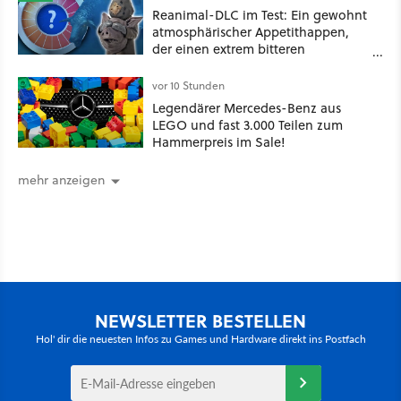
Reanimal-DLC im Test: Ein gewohnt
atmosphärischer Appetithappen,
der einen extrem bitteren
Nachgeschmack hinterlässt
vor 10 Stunden
Legendärer Mercedes-Benz aus
LEGO und fast 3.000 Teilen zum
Hammerpreis im Sale!
mehr anzeigen
NEWSLETTER BESTELLEN
Hol' dir die neuesten Infos zu Games und Hardware direkt ins Postfach