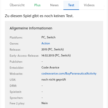
Übersicht
Plus
News
Test
Videos
Ar
Zu diesem Spiel gibt es noch keinen Test.
Allgemeine Informationen
PC, Switch
Plattform:
Action
Genre:
2015 (PC, Switch)
Release:
14.02.2013 (PC, Switch)
Early-Access-Release:
-
Publisher:
Code Avarice
Entwickler:
codeavarice.com/BuyParanauticalActivity
Webseite:
noch nicht geprüft
USK:
-
DRM:
-
Spielzeit:
-
Sprachen:
Nein
Free 2 play: