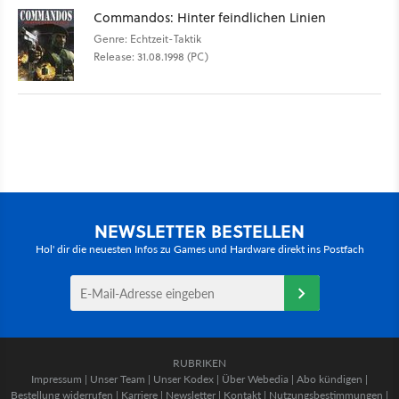
Commandos: Hinter feindlichen Linien
Genre: Echtzeit-Taktik
Release: 31.08.1998 (PC)
NEWSLETTER BESTELLEN
Hol' dir die neuesten Infos zu Games und Hardware direkt ins Postfach
RUBRIKEN
Impressum
|
Unser Team
|
Unser Kodex
|
Über Webedia
|
Abo kündigen
|
Bestellung widerrufen
|
Karriere
|
Newsletter
|
Kontakt
|
Nutzungsbestimmungen
|