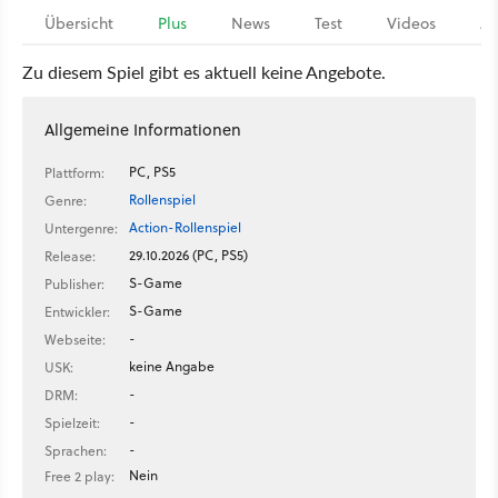
Übersicht
Plus
News
Test
Videos
Ar
Zu diesem Spiel gibt es aktuell keine Angebote.
Allgemeine Informationen
PC, PS5
Plattform:
Rollenspiel
Genre:
Action-Rollenspiel
Untergenre:
29.10.2026 (PC, PS5)
Release:
S-Game
Publisher:
S-Game
Entwickler:
-
Webseite:
keine Angabe
USK:
-
DRM:
-
Spielzeit:
-
Sprachen:
Nein
Free 2 play: