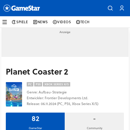
SPIELE
NEWS
VIDEOS
TECH
Planet Coaster 2
PC
PS5
XBOX SERIES X/S
Genre: Aufbau-Strategie
Entwickler: Frontier Developments Ltd.
Release: 06.11.2024 (PC, PS5, Xbox Series X/S)
82
-
GameStar
Community