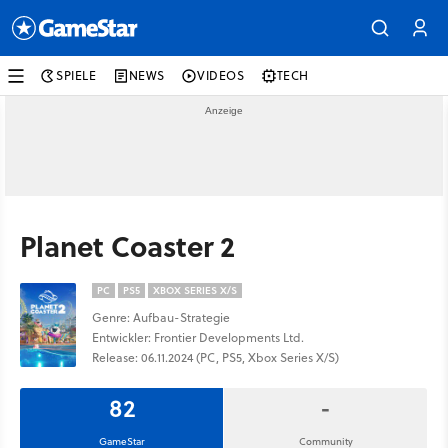
SPIELE
NEWS
VIDEOS
TECH
Planet Coaster 2
PC
PS5
XBOX SERIES X/S
Genre: Aufbau-Strategie
Entwickler: Frontier Developments Ltd.
Release: 06.11.2024 (PC, PS5, Xbox Series X/S)
82
-
GameStar
Community