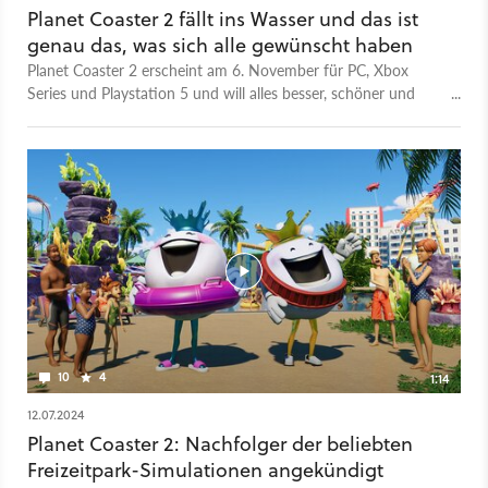
Planet Coaster 2 fällt ins Wasser und das ist
genau das, was sich alle gewünscht haben
Planet Coaster 2 erscheint am 6. November für PC, Xbox
Series und Playstation 5 und will alles besser, schöner und
umfangreicher machen als sein Vorgänger. Konkret bedeutet
das: Der Freizeitpark-Simulator baut mehr Komfortfunktionen
ein, poliert die Grafik ordentlich auf und bietet mit
Wasserattraktionen auch ein völlig neues Feld für unsere
Kreativität. Wir haben den Baukasten bereits anderthalb
Stunden ausprobiert und sind uns ziemlich sicher: Wer gerne
Achterbahnen und Co. hochzieht, der wird hier eine helle
Freude haben. Nur eine Sache bleibt noch offen...
10
4
1:14
12.07.2024
Planet Coaster 2: Nachfolger der beliebten
Freizeitpark-Simulationen angekündigt