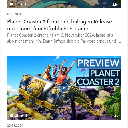
11
6
2:16
01.11.2024
Planet Coaster 2 feiert den baldigen Release
mit einem feuchtfröhlichen Trailer
Planet Coaster 2 erscheint am 6. November 2024, lange ist's
also nicht mehr hin. Dann öffnen sich die Parktore erneut und
ihr könnt in aller Ruhe den Freizeitpark eurer Träume
hochziehen. Neu im zweiten Teil sind neben überarbeiteten
Wegetools vor allem die Wasserparks. Denkt jetzt aber nicht
nur an einen schnöden Pool, an dem sich eure Parkbesucher
eine Abkühlung gönnen. Vielmehr könnt ihr auch riesige
Rutschen und andere Wasserattraktionen errichten und so
noch mehr Geld an Land spülen. Schließlich seid ihr kein
Samariter, sondern ein knallharter Park-Manager! Wir haben in
Planet Coaster 2 bereits mehr als 50 Stunden verbracht und
haben festgestellt: Dieses Spiel hat zwei Gesichter!
21
8
8:45
26.09.2024