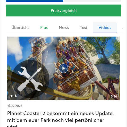
Preisvergleich
Übersicht
Plus
News
Test
Videos
Ar
5
5:36
16.02.2025
Planet Coaster 2 bekommt ein neues Update,
mit dem euer Park noch viel persönlicher
wird