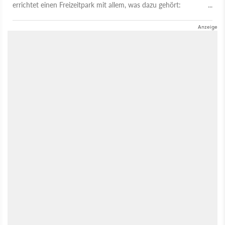
errichtet einen Freizeitpark mit allem, was dazu gehört:
Achterbahnen, Riesenrad, Freefall Tower, Fressalien, Getränke
und vieles mehr. Teil zwei bringt unter anderem ausführliche
Tutorials in einer Storykampagne, überarbeitete Menüs und
noch mehr Baumöglichkeiten mit sich. Aber der
Simulationsaspekt kam im Test ein bisschen kurz. Unser
Kollege Sören erklärt euch im Testvideo, was er damit meint
und warum seine Hot Dogs über 200 Euro kosten.