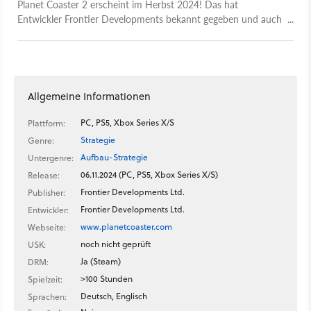
Planet Coaster 2 erscheint im Herbst 2024! Das hat
Entwickler Frontier Developments bekannt gegeben und auch
gleich einen Trailer veröffentlicht. Ende Juli 2024 soll es bereits
das erste Gameplay zu sehen geben. Die wichtigste Neuerung
sind die Wasserpark-Attraktionen: Pools, Wasserrutschen und
so weiter. Daneben errichtet ihr natürlich auch wieder
Achterbahnen, Imbissbuden und alles, was eure Gäste sich
Allgemeine Informationen
sonst noch wünschen.
PC, PS5, Xbox Series X/S
Plattform:
Strategie
Genre:
Aufbau-Strategie
Untergenre:
06.11.2024 (PC, PS5, Xbox Series X/S)
Release:
Frontier Developments Ltd.
Publisher:
Frontier Developments Ltd.
Entwickler:
www.planetcoaster.com
Webseite:
noch nicht geprüft
USK:
Ja (Steam)
DRM:
>100 Stunden
Spielzeit:
Deutsch, Englisch
Sprachen: