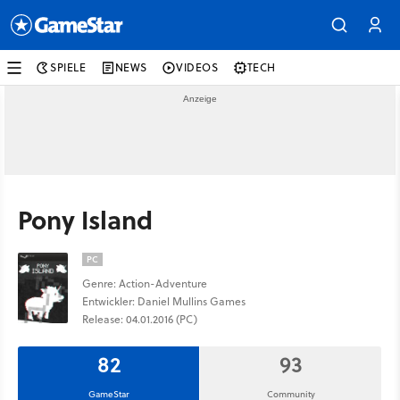
SPIELE
NEWS
VIDEOS
TECH
Pony Island
PC
Genre: Action-Adventure
Entwickler: Daniel Mullins Games
Release: 04.01.2016 (PC)
82
93
GameStar
Community