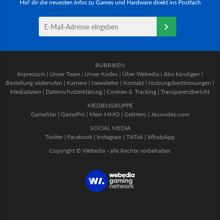
Hol' dir die neuesten Infos zu Games und Hardware direkt ins Postfach
RUBRIKEN
Impressum
|
Unser Team
|
Unser Kodex
|
Über Webedia
|
Abo kündigen
|
Bestellung widerrufen
|
Karriere
|
Newsletter
|
Kontakt
|
Nutzungsbestimmungen
|
Mediadaten
|
Datenschutzerklärung
|
Cookies & Tracking
|
Transparenzbericht
MEDIENGRUPPE
GameStar
|
GamePro
|
Mein MMO
|
GetHero
|
Jeuxvideo.com
SOCIAL MEDIA
Twitter
|
Facebook
|
Instagram
|
TikTok
|
WhatsApp
Copyright © Webedia - alle Rechte vorbehalten