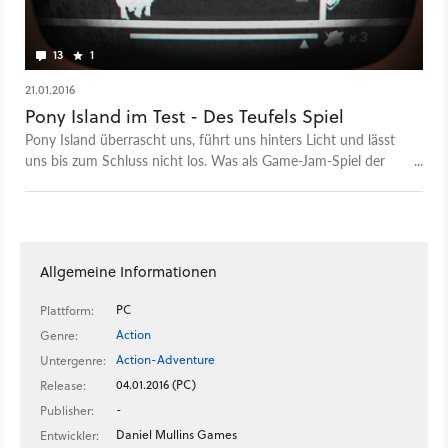
13
1
21.01.2016
Pony Island im Test - Des Teufels Spiel
Pony Island überrascht uns, führt uns hinters Licht und lässt
uns bis zum Schluss nicht los. Was als Game-Jam-Spiel der
Ludum Dare 31 anfing, entpuppt sich in unserem Test als
experimentelles Kleinod.
Allgemeine Informationen
PC
Plattform:
Action
Genre:
Action-Adventure
Untergenre:
04.01.2016 (PC)
Release:
-
Publisher:
Daniel Mullins Games
Entwickler: