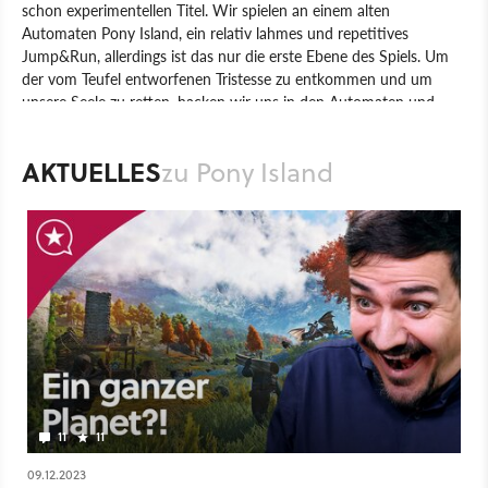
schon experimentellen Titel. Wir spielen an einem alten
Automaten Pony Island, ein relativ lahmes und repetitives
Jump&Run, allerdings ist das nur die erste Ebene des Spiels. Um
der vom Teufel entworfenen Tristesse zu entkommen und um
unsere Seele zu retten, hacken wir uns in den Automaten und
lösen Rätsel, werden dabei immer wieder durch unerwartete
Wendungen überrascht und verblüfft. Pony Island durchbricht hin
AKTUELLES
zu Pony Island
und wieder auch die vierte Wand und richtet sich an uns als reale
Person. Da das Spiel nur auf Englisch vorliegt, sind entsprechend
gute Kenntnisse erforderlich, um alle Facetten von Pony Island zu
ergründen.
Spiel
PC
Action
Action-Adventure
Daniel Mullins Games
Pony Island
11
11
09.12.2023