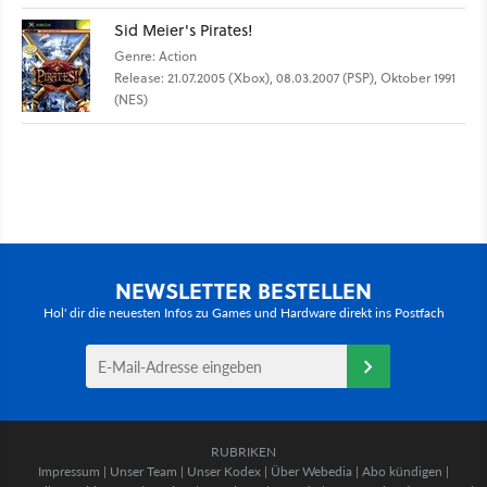
Sid Meier's Pirates!
Genre: Action
Release: 21.07.2005 (Xbox), 08.03.2007 (PSP), Oktober 1991
(NES)
NEWSLETTER BESTELLEN
Hol' dir die neuesten Infos zu Games und Hardware direkt ins Postfach
RUBRIKEN
Impressum
|
Unser Team
|
Unser Kodex
|
Über Webedia
|
Abo kündigen
|