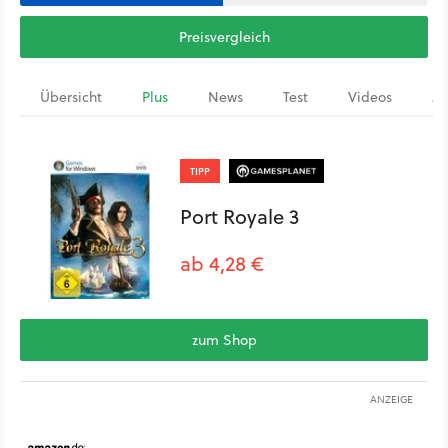
Preisvergleich
Übersicht
Plus
News
Test
Videos
Ar
TIPP
Port Royale 3
ab 4,28 €
zum Shop
ANZEIGE