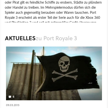
oder Pirat gilt es feindliche Schiffe zu erobern, Städte zu plündern
oder Handel zu treiben. Im Mehrspielermodus dürfen sich die
Spieler auch gegenseitig berauben oder Waren tauschen. Port
Royale 3 erscheint als erster Teil der Serie auch für die Xbox 360
und PlayStation 3 und soll mit zeitgemäßer Grafik überzeugen.
Spiel
PC
PlayStation 3
Xbox 360
PlayStation
Xbox
AKTUELLES
zu Port Royale 3
Aufbau-Strategie
Strategie
Kalypso Media
6
09.03.2013