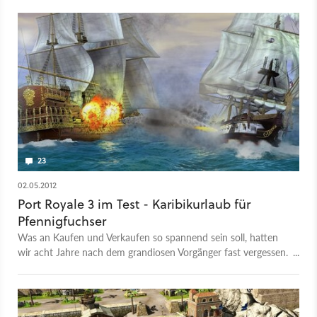
Demonicon und das Vampir-Schleichspiel DARK zeigen.
23
02.05.2012
Port Royale 3 im Test - Karibikurlaub für
Pfennigfuchser
Was an Kaufen und Verkaufen so spannend sein soll, hatten
wir acht Jahre nach dem grandiosen Vorgänger fast vergessen.
Dann haben wir Port Royale 3 getestet. Und jetzt wissen wir
es wieder.