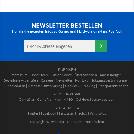
NEWSLETTER BESTELLEN
Hol' dir die neuesten Infos zu Games und Hardware direkt ins Postfach
RUBRIKEN
Impressum
|
Unser Team
|
Unser Kodex
|
Über Webedia
|
Abo kündigen
|
Bestellung widerrufen
|
Karriere
|
Newsletter
|
Kontakt
|
Nutzungsbestimmungen
|
Mediadaten
|
Datenschutzerklärung
|
Cookies & Tracking
|
Transparenzbericht
MEDIENGRUPPE
GameStar
|
GamePro
|
Mein MMO
|
GetHero
|
Jeuxvideo.com
SOCIAL MEDIA
Twitter
|
Facebook
|
Instagram
|
TikTok
|
WhatsApp
Copyright © Webedia - alle Rechte vorbehalten