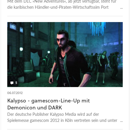
Mit dem DLC »New Adventures«, ab jetzt verfügbar, steht für
die karibischen Händler-und-Piraten-Wirtschaftssim Port
Royale 3 die mittlerweile dritte Erweiterung zum Auslaufen
bereit.
5
06.07.2012
Kalypso - gamescom-Line-Up mit
Demonicon und DARK
Der deutsche Publisher Kalypso Media wird auf der
Spielemesse gamescom 2012 in Köln vertreten sein und unter
anderem das Action-Rollenspiel Das Schwarze Auge -