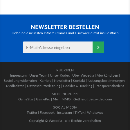
NEWSLETTER BESTELLEN
Hol' dir die neuesten Infos zu Games und Hardware direkt ins Postfach
RUBRIKEN
Impressum
|
Unser Team
|
Unser Kodex
|
Über Webedia
|
Abo kündigen
|
Bestellung widerrufen
|
Karriere
|
Newsletter
|
Kontakt
|
Nutzungsbestimmungen
|
Mediadaten
|
Datenschutzerklärung
|
Cookies & Tracking
|
Transparenzbericht
MEDIENGRUPPE
GameStar
|
GamePro
|
Mein MMO
|
GetHero
|
Jeuxvideo.com
SOCIAL MEDIA
Twitter
|
Facebook
|
Instagram
|
TikTok
|
WhatsApp
Copyright © Webedia - alle Rechte vorbehalten