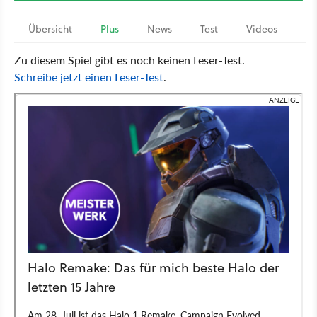
Übersicht
Plus
News
Test
Videos
Ar
Zu diesem Spiel gibt es noch keinen Leser-Test.
Schreibe jetzt einen Leser-Test
.