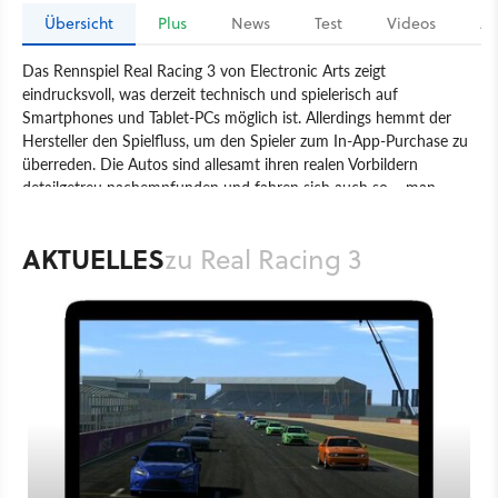
Übersicht
Plus
News
Test
Videos
Ar
Das Rennspiel Real Racing 3 von Electronic Arts zeigt
eindrucksvoll, was derzeit technisch und spielerisch auf
Smartphones und Tablet-PCs möglich ist. Allerdings hemmt der
Hersteller den Spielfluss, um den Spieler zum In-App-Purchase zu
überreden. Die Autos sind allesamt ihren realen Vorbildern
detailgetreu nachempfunden und fahren sich auch so – man
merkt zum Beispiel deutlich den Unterschied zwischen einem
kleinen Ford Focus und einem fetten Dodge Challenger. Neben
AKTUELLES
zu Real Racing 3
den im Spiel enthaltenen 22 Strecken (darunter lizenzierte
Rennstrecken wie Laguna Seca, Silverstone, Hockenheim oder
Brands Hatch) und den insgesamt 46 lizenzierten und detailgetreu
modellierten Fahrzeugen (in drei Fahrzeugklassen) bietet Real
Racing 3 eine große Zahl von unterschiedlichen Renn-Events und
Herausforderungen.
Spiel
Android
Apple iOS
Mobile
Rennspiel
Sport
Electronic Arts
Firemonkeys
Real Racing 3