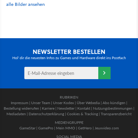
alle Bilder ansehen
NEWSLETTER BESTELLEN
Hol' dir die neuesten Infos zu Games und Hardware direkt ins Postfach
RUBRIKEN
Impressum
|
Unser Team
|
Unser Kodex
|
Über Webedia
|
Abo kündigen
|
Bestellung widerrufen
|
Karriere
|
Newsletter
|
Kontakt
|
Nutzungsbestimmungen
|
Mediadaten
|
Datenschutzerklärung
|
Cookies & Tracking
|
Transparenzbericht
MEDIENGRUPPE
GameStar
|
GamePro
|
Mein MMO
|
GetHero
|
Jeuxvideo.com
SOCIAL MEDIA