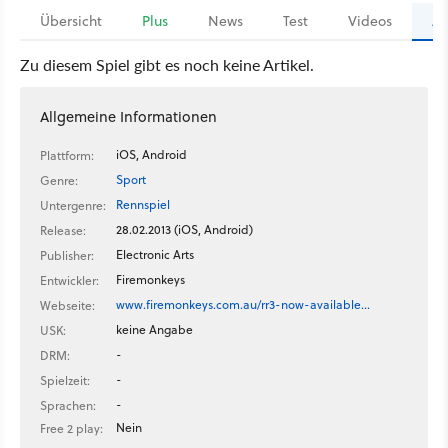
Übersicht
Plus
News
Test
Videos
Ar
Zu diesem Spiel gibt es noch keine Artikel.
Allgemeine Informationen
iOS, Android
Plattform:
Sport
Genre:
Rennspiel
Untergenre:
28.02.2013 (iOS, Android)
Release:
Electronic Arts
Publisher:
Firemonkeys
Entwickler:
www.firemonkeys.com.au/rr3-now-available…
Webseite:
keine Angabe
USK:
-
DRM:
-
Spielzeit:
-
Sprachen:
Nein
Free 2 play: