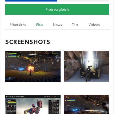
Preisvergleich
Übersicht
Plus
News
Test
Videos
Ar
SCREENSHOTS