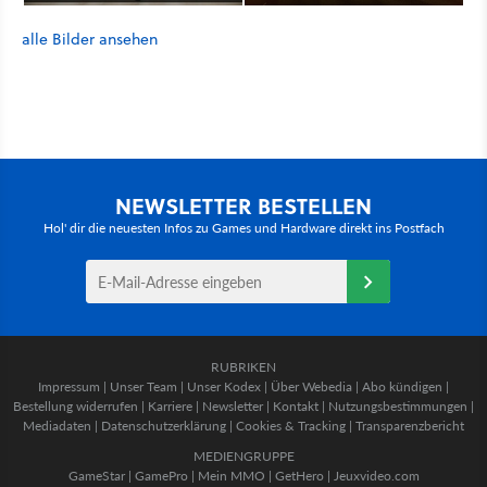
alle Bilder ansehen
NEWSLETTER BESTELLEN
Hol' dir die neuesten Infos zu Games und Hardware direkt ins Postfach
RUBRIKEN
Impressum
|
Unser Team
|
Unser Kodex
|
Über Webedia
|
Abo kündigen
|
Bestellung widerrufen
|
Karriere
|
Newsletter
|
Kontakt
|
Nutzungsbestimmungen
|
Mediadaten
|
Datenschutzerklärung
|
Cookies & Tracking
|
Transparenzbericht
MEDIENGRUPPE
GameStar
|
GamePro
|
Mein MMO
|
GetHero
|
Jeuxvideo.com