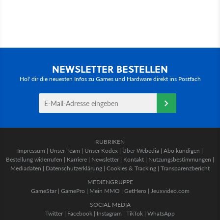
NEWSLETTER BESTELLEN
Hol' dir die neuesten Infos zu Games und Hardware direkt ins Postfach
RUBRIKEN
Impressum
|
Unser Team
|
Unser Kodex
|
Über Webedia
|
Abo kündigen
|
Bestellung widerrufen
|
Karriere
|
Newsletter
|
Kontakt
|
Nutzungsbestimmungen
|
Mediadaten
|
Datenschutzerklärung
|
Cookies & Tracking
|
Transparenzbericht
MEDIENGRUPPE
GameStar
|
GamePro
|
Mein MMO
|
GetHero
|
Jeuxvideo.com
SOCIAL MEDIA
Twitter
|
Facebook
|
Instagram
|
TikTok
|
WhatsApp