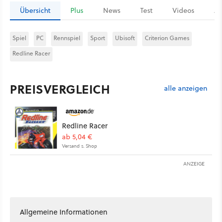
Übersicht
Plus
News
Test
Videos
Ar
Spiel
PC
Rennspiel
Sport
Ubisoft
Criterion Games
Redline Racer
PREISVERGLEICH
alle anzeigen
Redline Racer
ab 5,04 €
Versand s. Shop
ANZEIGE
Allgemeine Informationen