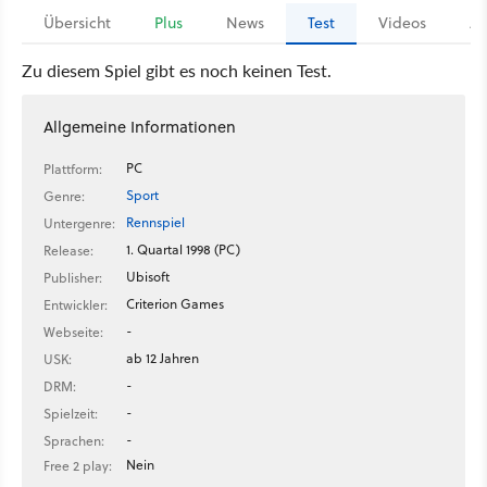
Übersicht
Plus
News
Test
Videos
Ar
Zu diesem Spiel gibt es noch keinen Test.
Allgemeine Informationen
PC
Plattform:
Sport
Genre:
Rennspiel
Untergenre:
1. Quartal 1998 (PC)
Release:
Ubisoft
Publisher:
Criterion Games
Entwickler:
-
Webseite:
ab 12 Jahren
USK:
-
DRM:
-
Spielzeit:
-
Sprachen:
Nein
Free 2 play: