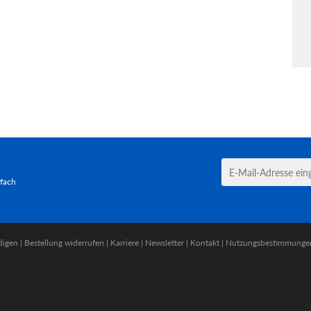
tfach
digen
|
Bestellung widerrufen
|
Karriere
|
Newsletter
|
Kontakt
|
Nutzungsbestimmunge