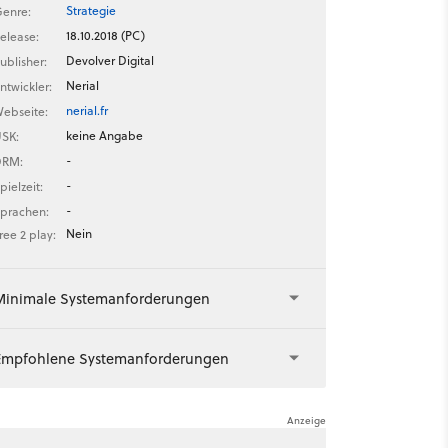
Strategie
enre:
18.10.2018 (PC)
elease:
Devolver Digital
ublisher:
Nerial
ntwickler:
nerial.fr
ebseite:
keine Angabe
SK:
-
DRM:
-
pielzeit:
-
prachen:
Nein
ree 2 play:
Minimale Systemanforderungen
Empfohlene Systemanforderungen