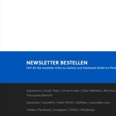
NEWSLETTER BESTELLEN
Hol' dir die neuesten Infos zu Games und Hardware direkt ins Pos
Impressum
|
Unser Team
|
Unser Kodex
|
Über Webedia
|
Abo kün
Transparenzbericht
GameStar
|
GamePro
|
Mein MMO
|
GetHero
|
Jeuxvideo.com
Twitter
|
Facebook
|
Instagram
|
TikTok
|
WhatsApp