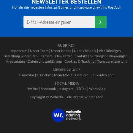
NEWSLETTER BESTELLEN
Hol' dir die neuesten Infos zu Games und Hardware direkt ins Postfach
RUBRIKEN
Impressum
|
Unser Team
|
Unser Kodex
|
Über Webedia
|
Abo kündigen
|
Bestellung widerrufen
|
Karriere
|
Newsletter
|
Kontakt
|
Nutzungsbestimmungen
|
Mediadaten
|
Datenschutzerklärung
|
Cookies & Tracking
|
Transparenzbericht
MEDIENGRUPPE
GameStar
|
GamePro
|
Mein MMO
|
GetHero
|
Jeuxvideo.com
SOCIAL MEDIA
Twitter
|
Facebook
|
Instagram
|
TikTok
|
WhatsApp
Copyright © Webedia - alle Rechte vorbehalten