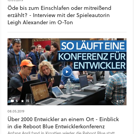
Storytelling - Das Spiel ist die Story GameStar TV: Der
Öde bis zum Einschlafen oder mitreißend
Enderal-Autor über Storytelling in Spielen Report: The
erzählt? - Interview mit der Spieleautorin
Forgotten City - Aus Skyrim-Mod wird Spiel: So geht
Leigh Alexander im O-Ton
Storytelling, Bethesda!
6
15
4:03
08.05.2019
Über 2000 Entwickler an einem Ort - Einblick
in die Reboot Blue Entwicklerkonferenz
Anfang April fand in Kroatien wieder die Reboot Blue statt.