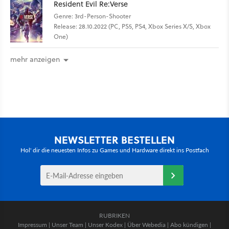
Resident Evil Re:Verse
Genre: 3rd-Person-Shooter
Release: 28.10.2022 (PC, PS5, PS4, Xbox Series X/S, Xbox
One)
mehr anzeigen
NEWSLETTER BESTELLEN
Hol' dir die neuesten Infos zu Games und Hardware direkt ins Postfach
RUBRIKEN
Impressum
|
Unser Team
|
Unser Kodex
|
Über Webedia
|
Abo kündigen
|