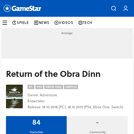
SPIELE
NEWS
VIDEOS
TECH
Return of the Obra Dinn
PC
PS4
XBOX ONE
SWITCH
Genre: Adventure
Entwickler:
Release: 18.10.2018 (PC), 18.10.2019 (PS4, Xbox One, Switch)
84
-
GameStar
Community