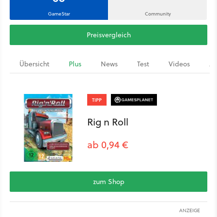
GameStar
Community
Preisvergleich
Übersicht
Plus
News
Test
Videos
Ar
TIPP
Rig n Roll
ab 0,94 €
zum Shop
ANZEIGE