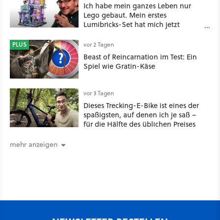
Ich habe mein ganzes Leben nur
Lego gebaut. Mein erstes
Lumibricks-Set hat mich jetzt
nachhaltig beeindruckt: Game
Stack im Test
PLUS
vor 2 Tagen
Beast of Reincarnation im Test: Ein
Spiel wie Gratin-Käse
vor 3 Tagen
Dieses Trecking-E-Bike ist eines der
spaßigsten, auf denen ich je saß –
für die Hälfte des üblichen Preises
mehr anzeigen