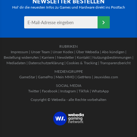
NEWSLETTER BESTELLEN
Hol' dir die neuesten Infos zu Games und Hardware direkt ins Postfach
RUBRIKEN
Impressum
|
Unser Team
|
Unser Kodex
|
Über Webedia
|
Abo kündigen
|
Bestellung widerrufen
|
Karriere
|
Newsletter
|
Kontakt
|
Nutzungsbestimmungen
|
Mediadaten
|
Datenschutzerklärung
|
Cookies & Tracking
|
Transparenzbericht
MEDIENGRUPPE
GameStar
|
GamePro
|
Mein MMO
|
GetHero
|
Jeuxvideo.com
SOCIAL MEDIA
Twitter
|
Facebook
|
Instagram
|
TikTok
|
WhatsApp
Copyright © Webedia - alle Rechte vorbehalten