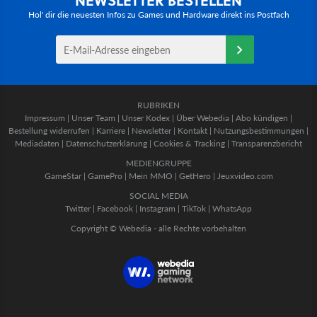
Hol' dir die neuesten Infos zu Games und Hardware direkt ins Postfach
RUBRIKEN
Impressum
|
Unser Team
|
Unser Kodex
|
Über Webedia
|
Abo kündigen
|
Bestellung widerrufen
|
Karriere
|
Newsletter
|
Kontakt
|
Nutzungsbestimmungen
|
Mediadaten
|
Datenschutzerklärung
|
Cookies & Tracking
|
Transparenzbericht
MEDIENGRUPPE
GameStar
|
GamePro
|
Mein MMO
|
GetHero
|
Jeuxvideo.com
SOCIAL MEDIA
Twitter
|
Facebook
|
Instagram
|
TikTok
|
WhatsApp
Copyright © Webedia - alle Rechte vorbehalten