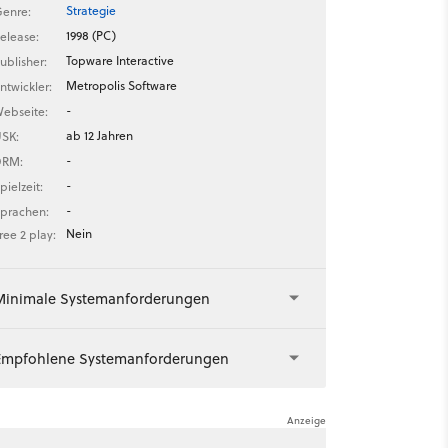
Strategie
enre:
1998 (PC)
elease:
Topware Interactive
ublisher:
Metropolis Software
ntwickler:
-
ebseite:
ab 12 Jahren
SK:
-
DRM:
-
pielzeit:
-
prachen:
Nein
ree 2 play:
Minimale Systemanforderungen
Empfohlene Systemanforderungen