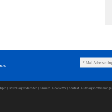
tfach
digen
|
Bestellung widerrufen
|
Karriere
|
Newsletter
|
Kontakt
|
Nutzungsbestimmunge