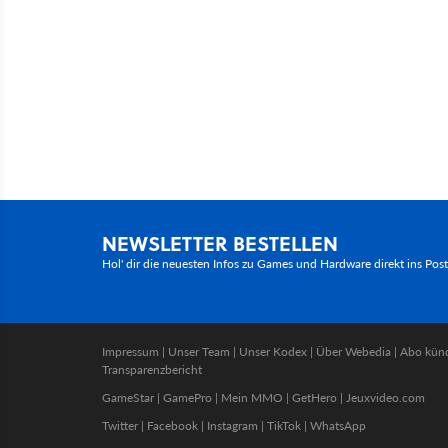
NEWSLETTER BESTELLEN
Hol' dir die neuesten Infos zu Games und Hardware direkt ins Pos
Impressum
|
Unser Team
|
Unser Kodex
|
Über Webedia
|
Abo kün
Transparenzbericht
GameStar
|
GamePro
|
Mein MMO
|
GetHero
|
Jeuxvideo.com
Twitter
|
Facebook
|
Instagram
|
TikTok
|
WhatsApp