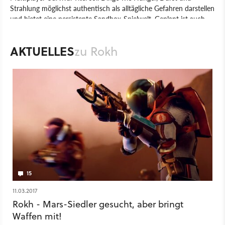
Strahlung möglichst authentisch als alltägliche Gefahren darstellen
und bietet eine persistente Sandbox-Spielwelt. Geplant ist auch
ein Crafting-System mit Housing, Chemie, Robotik und
Programmierung. Als Basis dient die Unreal Engine 4.
AKTUELLES
zu Rokh
Spiel
PC
Action
Multiplayer-Shooter
Nvizzio Creations
Darewise Entertainment
Rokh
Shooter
15
11.03.2017
Rokh - Mars-Siedler gesucht, aber bringt
Waffen mit!