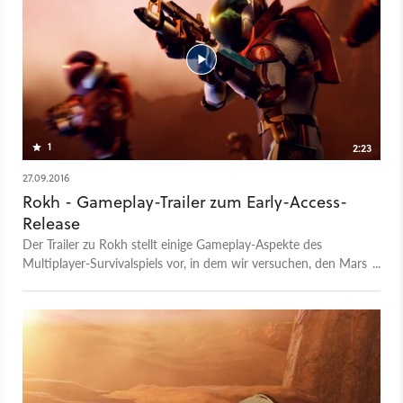
1
2:23
27.09.2016
Rokh - Gameplay-Trailer zum Early-Access-
Release
Der Trailer zu Rokh stellt einige Gameplay-Aspekte des
Multiplayer-Survivalspiels vor, in dem wir versuchen, den Mars
zu kolonialisieren. Die persistente Sandbox-Spielwelt ist
allerdings alles andere als heimelig. Um aus dem Mars eine
neue Heimat für Menschen zu machen, müssen wir erst
einmal hohe Strahlung, gewaltige Sandstürme, den
beunruhigenden Mangel an Nahrungs-und Wasserquellen und
eine durchgedrehte K.I. überwinden.