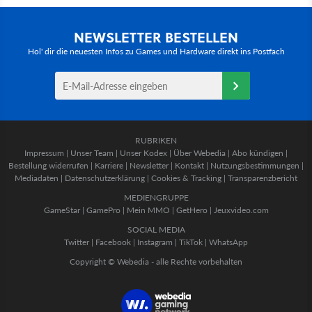
NEWSLETTER BESTELLEN
Hol' dir die neuesten Infos zu Games und Hardware direkt ins Postfach
RUBRIKEN
Impressum
|
Unser Team
|
Unser Kodex
|
Über Webedia
|
Abo kündigen
|
Bestellung widerrufen
|
Karriere
|
Newsletter
|
Kontakt
|
Nutzungsbestimmungen
|
Mediadaten
|
Datenschutzerklärung
|
Cookies & Tracking
|
Transparenzbericht
MEDIENGRUPPE
GameStar
|
GamePro
|
Mein MMO
|
GetHero
|
Jeuxvideo.com
SOCIAL MEDIA
Twitter
|
Facebook
|
Instagram
|
TikTok
|
WhatsApp
Copyright © Webedia - alle Rechte vorbehalten