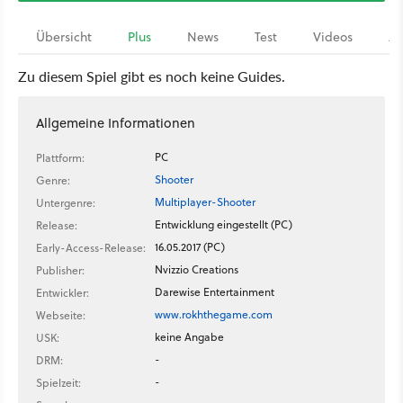
Übersicht
Plus
News
Test
Videos
Ar
Zu diesem Spiel gibt es noch keine Guides.
Allgemeine Informationen
PC
Plattform:
Shooter
Genre:
Multiplayer-Shooter
Untergenre:
Entwicklung eingestellt (PC)
Release:
16.05.2017 (PC)
Early-Access-Release:
Nvizzio Creations
Publisher:
Darewise Entertainment
Entwickler:
www.rokhthegame.com
Webseite:
keine Angabe
USK:
-
DRM:
-
Spielzeit: