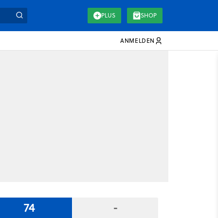
PLUS
SHOP
ANMELDEN
74
-