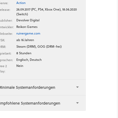
Action
enre:
26.09.2017 (PC, PS4, Xbox One), 18.06.2020
elease:
(Switch)
Devolver Digital
ublisher:
Reikon Games
ntwickler:
ruinergame.com
ebseite:
ab 16 Jahren
SK:
Steam (DRM), GOG (DRM-frei)
DRM:
8 Stunden
pielzeit:
Englisch, Deutsch
prachen:
Nein
ree 2
lay:
Minimale Systemanforderungen
Empfohlene Systemanforderungen