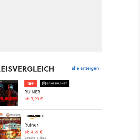
REISVERGLEICH
alle anzeigen
TIPP
RUINER
ab 3,90 €
Ruiner
ab 4,21 €
Versand s. Shop