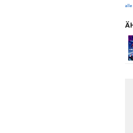
alle
Ä