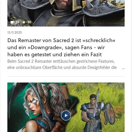
24
30
13.11.2025
Das Remaster von Sacred 2 ist »schrecklich«
und ein »Downgrade«, sagen Fans - wir
haben es getestet und ziehen ein Fazit
Beim Sacred 2 Remaster enttäuschen gestrichene Features,
eine unbrauchbare Oberfläche und absurde Designfehler die
Community.