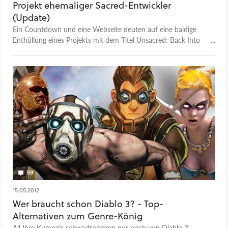
Projekt ehemaliger Sacred-Entwickler
(Update)
Ein Countdown und eine Webseite deuten auf eine baldige
Enthüllung eines Projekts mit dem Titel Unsacred: Back Into
The Ashes hin. Offenbar handelt es sich dabei um ein
inoffizielles Action-Rollenspiel einiger ehemaliger Sacred-
Entwickler.
59
15.05.2012
Wer braucht schon Diablo 3? - Top-
Alternativen zum Genre-König
All Ihre Kumpels schwadronieren nur noch von Diablo 3 –