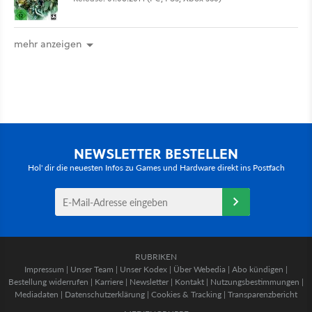
mehr anzeigen
NEWSLETTER BESTELLEN
Hol' dir die neuesten Infos zu Games und Hardware direkt ins Postfach
RUBRIKEN
Impressum
|
Unser Team
|
Unser Kodex
|
Über Webedia
|
Abo kündigen
|
Bestellung widerrufen
|
Karriere
|
Newsletter
|
Kontakt
|
Nutzungsbestimmungen
|
Mediadaten
|
Datenschutzerklärung
|
Cookies & Tracking
|
Transparenzbericht