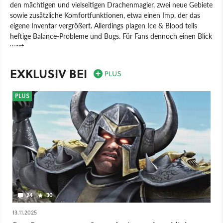
den mächtigen und vielseitigen Drachenmagier, zwei neue Gebiete
sowie zusätzliche Komfortfunktionen, etwa einen Imp, der das
eigene Inventar vergrößert. Allerdings plagen Ice & Blood teils
heftige Balance-Probleme und Bugs. Für Fans dennoch einen Blick
wert.
Spiel
PC
Action-Rollenspiel
Rollenspiel
Deep Silver
EXKLUSIV BEI
Ascaron Entertainment
Sacred 2: Ice & Blood
PLUS
24
30
13.11.2025