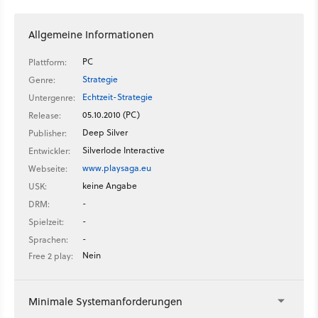
Allgemeine Informationen
PC
Plattform:
Strategie
Genre:
Echtzeit-Strategie
Untergenre:
05.10.2010 (PC)
Release:
Deep Silver
Publisher:
Silverlode Interactive
Entwickler:
www.playsaga.eu
Webseite:
keine Angabe
USK:
-
DRM:
-
Spielzeit:
-
Sprachen:
Nein
Free 2 play:
Minimale Systemanforderungen