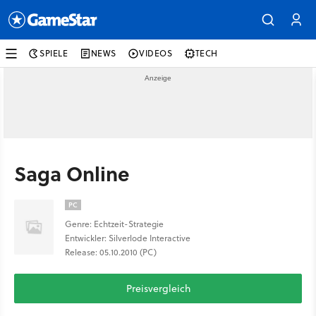
SPIELE
NEWS
VIDEOS
TECH
Saga Online
PC
Genre: Echtzeit-Strategie
Entwickler: Silverlode Interactive
Release: 05.10.2010 (PC)
Preisvergleich