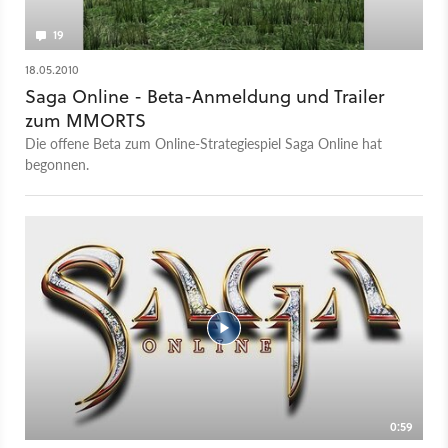
19
18.05.2010
Saga Online - Beta-Anmeldung und Trailer
zum MMORTS
Die offene Beta zum Online-Strategiespiel Saga Online hat
begonnen.
0:59