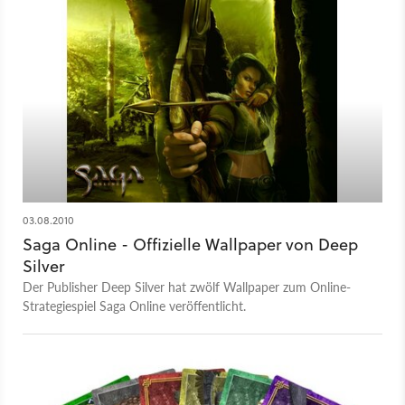
03.08.2010
Saga Online - Offizielle Wallpaper von Deep
Silver
Der Publisher Deep Silver hat zwölf Wallpaper zum Online-
Strategiespiel Saga Online veröffentlicht.