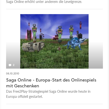
Saga Online erhöht unter anderem die Levelgrenze.
2
06.10.2010
Saga Online - Europa-Start des Onlinespiels
mit Geschenken
Das Free2Play-Strategiespiel Saga Online wurde heute in
Europa offiziell gestartet.