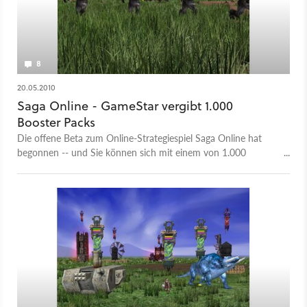
8
20.05.2010
Saga Online - GameStar vergibt 1.000
Booster Packs
Die offene Beta zum Online-Strategiespiel Saga Online hat
begonnen -- und Sie können sich mit einem von 1.000
Booster Packs den Einstieg erleichtern.