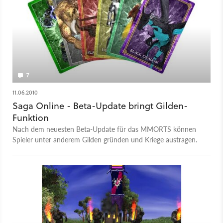
7
11.06.2010
Saga Online - Beta-Update bringt Gilden-
Funktion
Nach dem neuesten Beta-Update für das MMORTS können
Spieler unter anderem Gilden gründen und Kriege austragen.