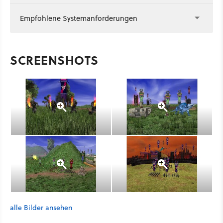
Empfohlene Systemanforderungen
SCREENSHOTS
alle Bilder ansehen