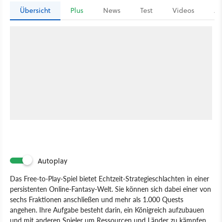
Übersicht
Plus
News
Test
Videos
Ar
Autoplay
Das Free-to-Play-Spiel bietet Echtzeit-Strategieschlachten in einer
persistenten Online-Fantasy-Welt. Sie können sich dabei einer von
sechs Fraktionen anschließen und mehr als 1.000 Quests
angehen. Ihre Aufgabe besteht darin, ein Königreich aufzubauen
und mit anderen Spieler um Ressourcen und Länder zu kämpfen.