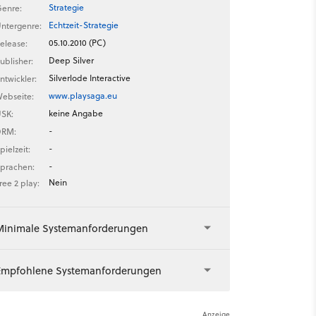
Strategie
enre:
Echtzeit-Strategie
ntergenre:
05.10.2010 (PC)
elease:
Deep Silver
ublisher:
Silverlode Interactive
ntwickler:
www.playsaga.eu
ebseite:
keine Angabe
SK:
-
DRM:
-
pielzeit:
-
prachen:
Nein
ree 2 play:
Minimale Systemanforderungen
Empfohlene Systemanforderungen