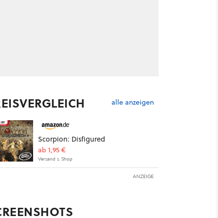
REISVERGLEICH
alle anzeigen
Scorpion: Disfigured
ab 1,95 €
Versand s. Shop
ANZEIGE
CREENSHOTS