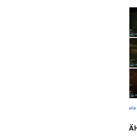
alle
Ä