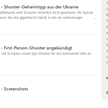
G
 - Shooter-Geheimtipp aus der Ukraine
U
alitätspreis wird Scorpion sicherlich nicht gewinnen: Als Special
R
rieren Sie eine gigantische Fabrik, in der ein wahnsinniger
P
ler fröhlich mit der menschlichen Genetik
E
mentiert.
W
U
 - First-Person-Shooter angekündigt
S
gt mit Scorpion neuen Ego-Shooter für das kommende Jahr an.
S
F
 - Screenshots