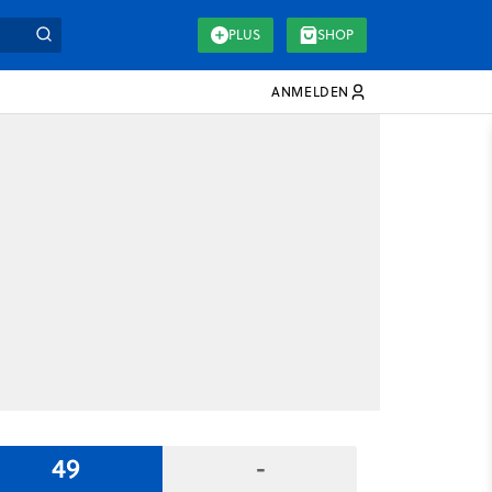
PLUS
SHOP
ANMELDEN
49
-