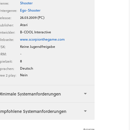
Shooter
enre:
Ego-Shooter
ntergenre:
26.03.2009 (PC)
elease:
Atari
ublisher:
B-COOL Interactive
ntwickler:
www.scorpionthegame.com
ebseite:
Keine Jugendfreigabe
SK:
-
DRM:
8
pielzeit:
Deutsch
prachen:
Nein
ree 2 play:
Minimale Systemanforderungen
Empfohlene Systemanforderungen