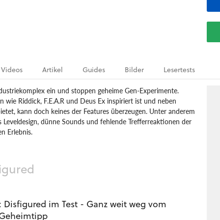
Videos
Artikel
Guides
Bilder
Lesertests
ndustriekomplex ein und stoppen geheime Gen-Experimente.
 wie Riddick, F.E.A.R und Deus Ex inspiriert ist und neben
bietet, kann doch keines der Features überzeugen. Unter anderem
 Leveldesign, dünne Sounds und fehlende Trefferreaktionen der
n Erlebnis.
: Disfigured
Shooter
B-COOL Interactive
Horror
figured
: Disfigured im Test - Ganz weit weg vom
-Geheimtipp