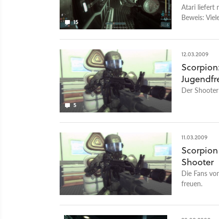
Atari liefer
Beweis: Viel
15
12.03.2009
Scorpion:
Jugendfr
Der Shooter 
5
11.03.2009
Scorpion
Shooter
Die Fans von
freuen.