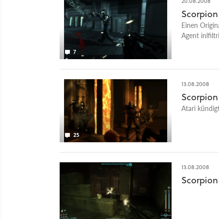
20.08.2008
Scorpion
Einen Origin
Agent inlfilt
Wissenschaft
7
herumexperi
13.08.2008
Scorpion
Atari kündi
25
13.08.2008
Scorpion