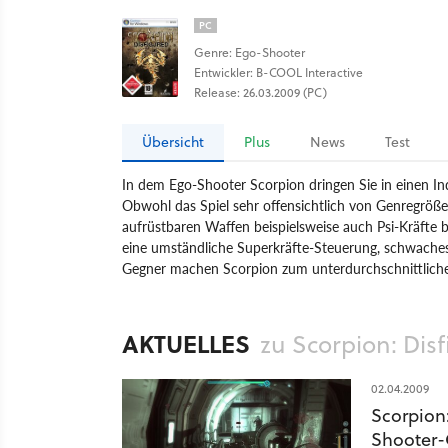
PC
Genre: Ego-Shooter
Entwickler: B-COOL Interactive
Release: 26.03.2009 (PC)
Übersicht
Plus
News
Test
In dem Ego-Shooter Scorpion dringen Sie in einen I
Obwohl das Spiel sehr offensichtlich von Genregrößen
aufrüstbaren Waffen beispielsweise auch Psi-Kräfte 
eine umständliche Superkräfte-Steuerung, schwaches
Gegner machen Scorpion zum unterdurchschnittliche
Spiel
PC
Action
Ego-Shooter
Atari
Scorpion
AKTUELLES
zu Scorpion: Dis
02.04.2009
Scorpion
Shooter