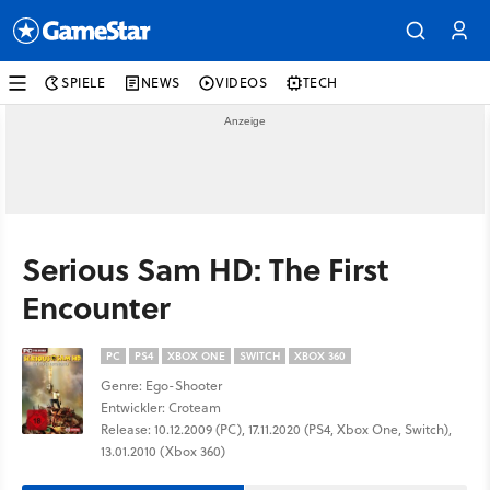
SPIELE
NEWS
VIDEOS
TECH
Serious Sam HD: The First
Encounter
PC
PS4
XBOX ONE
SWITCH
XBOX 360
Genre: Ego-Shooter
Entwickler: Croteam
Release: 10.12.2009 (PC), 17.11.2020 (PS4, Xbox One, Switch),
13.01.2010 (Xbox 360)