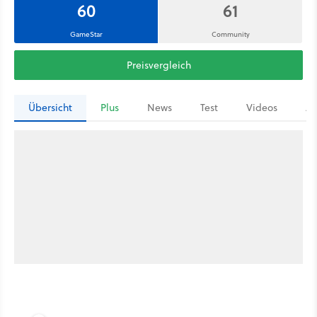
60
61
GameStar
Community
Preisvergleich
Übersicht
Plus
News
Test
Videos
Ar