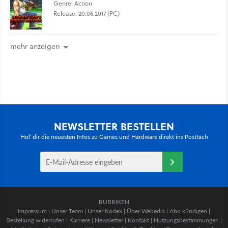
Genre: Action
Release: 20.06.2017 (PC)
mehr anzeigen
NEWSLETTER BESTELLEN
Hol' dir die neuesten Infos zu Games und Hardware direkt ins Postfach
RUBRIKEN
Impressum
|
Unser Team
|
Unser Kodex
|
Über Webedia
|
Abo kündigen
|
Bestellung widerrufen
|
Karriere
|
Newsletter
|
Kontakt
|
Nutzungsbestimmungen
|