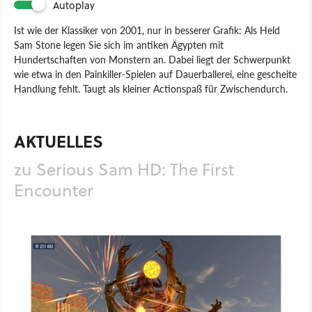
Autoplay
Ist wie der Klassiker von 2001, nur in besserer Grafik: Als Held
Sam Stone legen Sie sich im antiken Ägypten mit
Hundertschaften von Monstern an. Dabei liegt der Schwerpunkt
wie etwa in den Painkiller-Spielen auf Dauerballerei, eine gescheite
Handlung fehlt. Taugt als kleiner Actionspaß für Zwischendurch.
Spiel
PC
Xbox 360
Xbox
Action
Ego-Shooter
CDV Software Entertainment
Devolver Digital
Croteam
AKTUELLES
zu Serious Sam HD: The First
Encounter